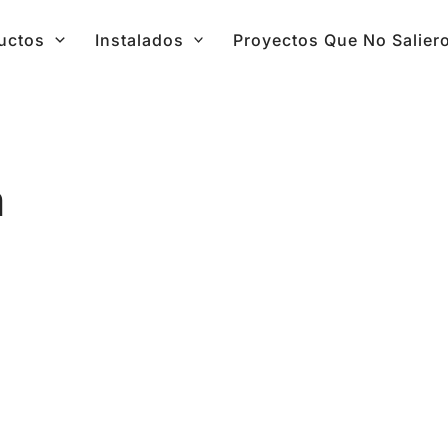
uctos
Instalados
Proyectos Que No Salier
m