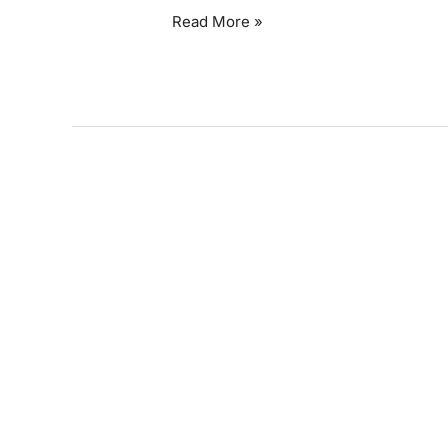
Read More »
Offis
SHOWROOM
22